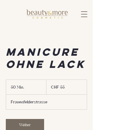
Manicure
ohne Lack
55
Schweizer
50 Min.
5
CHF 55
Franken
0
M
Frauenfelderstrasse
i
n
.
Weiter