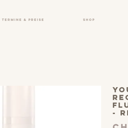
TERMINE & PREISE
SHOP
yo
re
fl
- 
CH