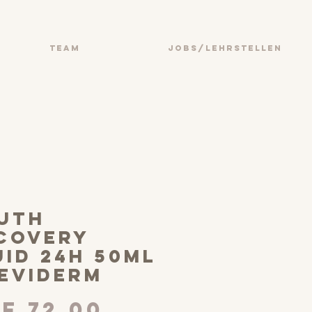
TEAM
JOBS/LEHRSTELLEN
uth
covery
uid 24h 50ml
Reviderm
Preis
F 72.00