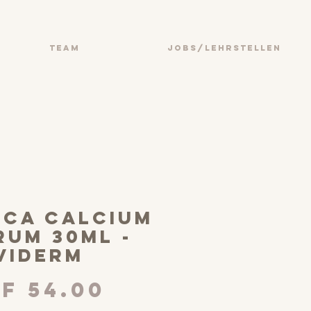
TEAM
JOBS/LEHRSTELLEN
cca calcium
rum 30ml -
viderm
Preis
F 54.00