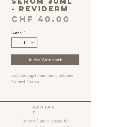
serum 30ml
- Reviderm
Preis
CHF 40.00
Anzahl
*
In den Warenkorb
Entzündungshemmendes Sebum-
Control-Serum.
Der Wirkstoff Sebu Control
Complex N reguliert eine
KONTAK
übermäßige Talgproduktion und
T
reduziert Fettglanz. Mit seinen anti-
beauty&more cosmetic
bakteriellen Eigenschaften beugt