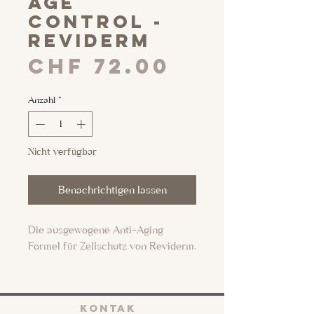
AGE
control -
Reviderm
Preis
CHF 72.00
Anzahl
*
Nicht verfügbar
Benachrichtigen lassen
Die ausgewogene Anti-Aging
Formel für Zellschutz von Reviderm.
Das Antioxidans OPC schützt vor
freien Radikalen, erhöht die
KONTAK
Hautelastizität und wirkt