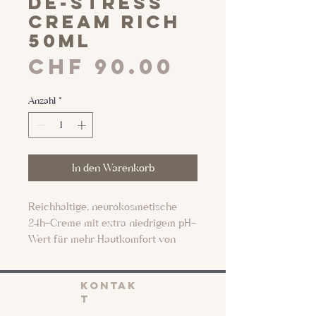
de-stress
cream rich
50ml
Preis
CHF 90.00
Anzahl
*
In den Warenkorb
Reichhaltige, neurokosmetische
24h-Creme mit extra niedrigem pH-
Wert für mehr Hautkomfort von
Reviderm.
KONTAK
Die hyperacide, besonders
T
lipidreiche Cremebasis mit DMS