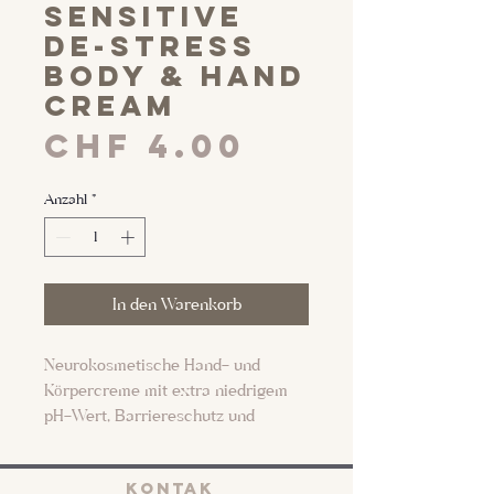
sensitive
de-stress
body & hand
cream
Preis
CHF 4.00
Anzahl
*
In den Warenkorb
Neurokosmetische Hand- und
Körpercreme mit extra niedrigem
pH-Wert, Barriereschutz und
Komfort-Effekt im Miniformat. Nur
für kurze Zeit.
KONTAK