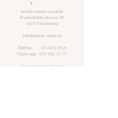
T
beauty&more cosmetic
Frauenfelderstrasse 32
8570 Weinfelden
info@beauty-more.ch
Telefon: 071 620 23 10
WhatsApp: 078 635 72 77*
*keine Anrufe über WhatsApp
VERSAN
D
ZAHLUNGSARTEN
*