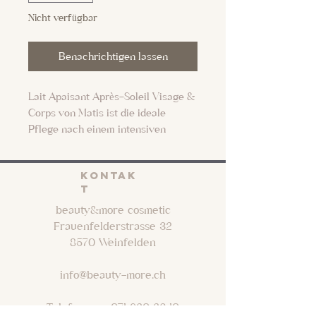
Nicht verfügbar
Benachrichtigen lassen
Lait Apaisant Après-Soleil Visage &
Corps von Matis ist die ideale
Pflege nach einem intensiven
Sonnenbad. Die zarte Milch dringt
sofort in die Haut ein, beruhigt und
KONTAK
kühlt die beanspruchte Haut und
T
optimiert die Bräune. Lait Apaisant
beauty&more cosmetic
Après-Soleil Visage & Corps ist Teil
Frauenfelderstrasse 32
der Produktlinie Réponse Soleil
8570 Weinfelden
von Matis Paris, Sonnenschutz für
maximalen Schutz, aktivierte
info@beauty-more.ch
Bräunung und bewahrte Schönheit.
Telefon: 071 620 23 10
Der einzigartige Wirkstoffkomplex