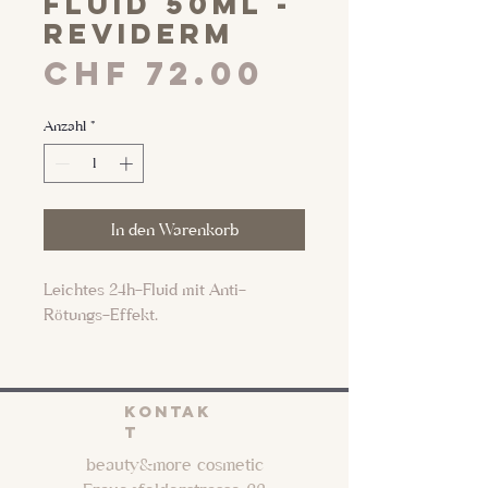
fluid 50ml -
Reviderm
Preis
CHF 72.00
Anzahl
*
In den Warenkorb
Leichtes 24h-Fluid mit Anti-
Rötungs-Effekt.
Der Wirkstoff VEGFstop stabilisiert
die Kapillargefäße und hemmt die
KONTAK
Neubildung feiner, erweiterter
T
Äderchen. Gleichzeitig mindert er
beauty&more cosmetic
Entzündungen und Rötungen. Für