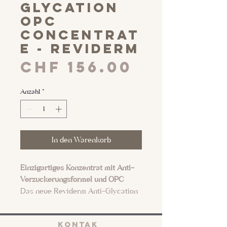
glycation
OPC
concentrat
e - Reviderm
Preis
CHF 156.00
Anzahl
*
In den Warenkorb
Einzigartiges Konzentrat mit Anti-
Verzuckerungsformel und OPC
Das neue Reviderm Anti-Glycation
OPC Concentrate ist ein
federleichtes Serum und ist für
KONTAK
jeden Hauttyp geeignet, zieht