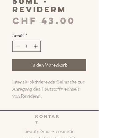
50ml -
Reviderm
Preis
CHF 43.00
Anzahl
*
In den Warenkorb
Intensiv aktivierende Gelmaske zur
Anregung des Hautstoffwechsels
von Reviderm.
Ein durchblutungsfördernder
KONTAK
Wirkstoffkomplex aktiviert die
T
Mikrozirkulation und unterstützt den
beauty&more cosmetic
Abtransport von Schadstoffen aus